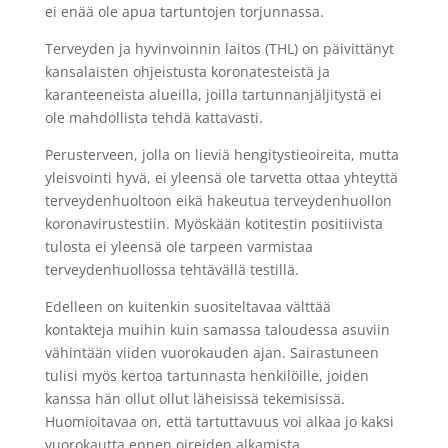
ei enää ole apua tartuntojen torjunnassa.
Terveyden ja hyvinvoinnin laitos (THL) on päivittänyt
kansalaisten ohjeistusta koronatesteistä ja
karanteeneista alueilla, joilla tartunnanjäljitystä ei
ole mahdollista tehdä kattavasti.
Perusterveen, jolla on lieviä hengitystieoireita, mutta
yleisvointi hyvä, ei yleensä ole tarvetta ottaa yhteyttä
terveydenhuoltoon eikä hakeutua terveydenhuollon
koronavirustestiin. Myöskään kotitestin positiivista
tulosta ei yleensä ole tarpeen varmistaa
terveydenhuollossa tehtävällä testillä.
Edelleen on kuitenkin suositeltavaa välttää
kontakteja muihin kuin samassa taloudessa asuviin
vähintään viiden vuorokauden ajan. Sairastuneen
tulisi myös kertoa tartunnasta henkilöille, joiden
kanssa hän ollut ollut läheisissä tekemisissä.
Huomioitavaa on, että tartuttavuus voi alkaa jo kaksi
vuorokautta ennen oireiden alkamista.