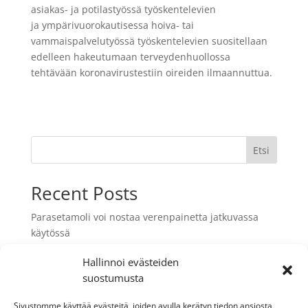
asiakas- ja potilastyössä työskentelevien
ja ympärivuorokautisessa hoiva- tai
vammaispalvelutyössä työskentelevien suositellaan
edelleen hakeutumaan terveydenhuollossa
tehtävään koronavirustestiin oireiden ilmaannuttua.
Etsi
Recent Posts
Parasetamoli voi nostaa verenpainetta jatkuvassa
käytössä
Oliiviöljy saattaa pidentää elinikää
Hallinnoi evästeiden
Muutos eläinten antibioottireseptien kestoon
suostumusta
Maailman suurin migreenitutkimus paljasti uusia
Sivustomme käyttää evästeitä, joiden avulla kerätyn tiedon ansiosta