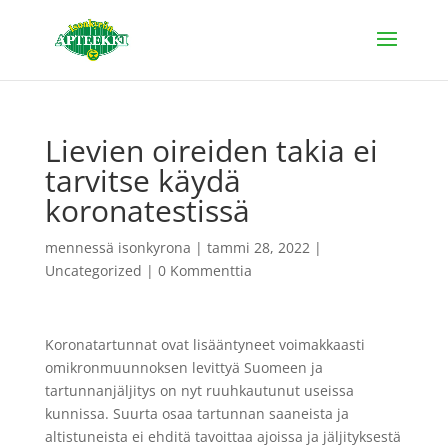
Lievien oireiden takia ei
tarvitse käydä
koronatestissä
mennessä
isonkyrona
|
tammi 28, 2022
|
Uncategorized
|
0 Kommenttia
Koronatartunnat ovat lisääntyneet voimakkaasti
omikronmuunnoksen levittyä Suomeen ja
tartunnanjäljitys on nyt ruuhkautunut useissa
kunnissa. Suurta osaa tartunnan saaneista ja
altistuneista ei ehditä tavoittaa ajoissa ja jäljityksestä