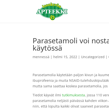
Parasetamoli voi nost
käytössä
mennessä
|
helmi 15, 2022
|
Uncategorized
|
Parasetamolia käytetään paljon kivun ja kuume
ibuprofeenia ja muita NSAID-tulehduskipulääk
mutta sama saattaa koskea parasetamolia, jos l
Tiedot käyvät ilmi
tutkimuksesta
, jossa 110 ve
parasetamolia neljästi päivässä kahden viikon 
niin, että lopulta kaikki olivat saaneet paraset