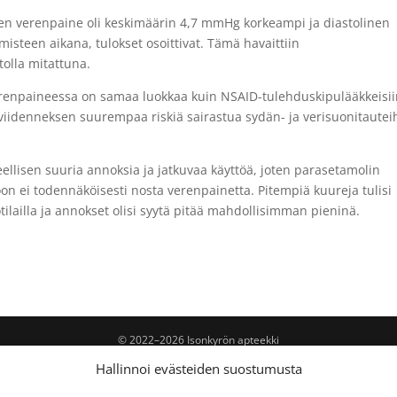
nen verenpaine oli keskimäärin 4,7 mmHg korkeampi ja diastolinen
teen aikana, tulokset osoittivat. Tämä havaittiin
tolla mitattuna.
renpaineessa on samaa luokkaa kuin NSAID-tulehduskipulääkkeisi
n viidenneksen suurempaa riskiä sairastua sydän- ja verisuonitautei
teellisen suuria annoksia ja jatkuvaa käyttöä, joten parasetamolin
oon ei todennäköisesti nosta verenpainetta. Pitempiä kuureja tulisi
ilailla ja annokset olisi syytä pitää mahdollisimman pieninä.
© 2022–2026 Isonkyrön apteekki
Hallinnoi evästeiden suostumusta