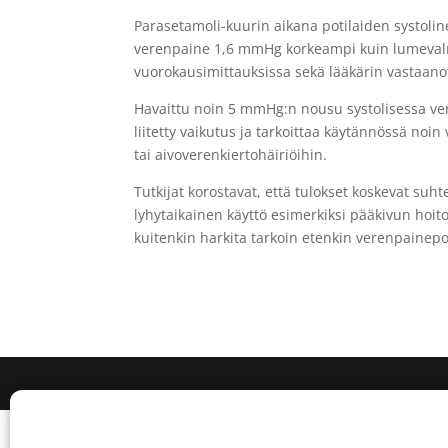
Parasetamoli-kuurin aikana potilaiden systoli
verenpaine 1,6 mmHg korkeampi kuin lumevalmis
vuorokausimittauksissa sekä lääkärin vastaano
Havaittu noin 5 mmHg:n nousu systolisessa ve
liitetty vaikutus ja tarkoittaa käytännössä noi
tai aivoverenkiertohäiriöihin.
Tutkijat korostavat, että tulokset koskevat suh
lyhytaikainen käyttö esimerkiksi pääkivun hoit
kuitenkin harkita tarkoin etenkin verenpainepot