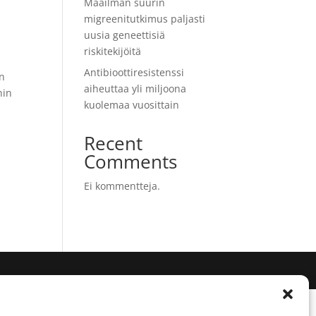
Maailman suurin
migreenitutkimus paljasti
uusia geneettisiä
riskitekijöitä
Antibioottiresistenssi
in
aiheuttaa yli miljoona
hin
kuolemaa vuosittain
Recent
Comments
Ei kommentteja.