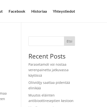
ut
Facebook
Historiaa
Yhteystiedot
Etsi
Recent Posts
Parasetamoli voi nostaa
verenpainetta jatkuvassa
käytössä
Oliiviöljy saattaa pidentää
elinikää
ammaa
Muutos eläinten
seen
antibioottireseptien kestoon