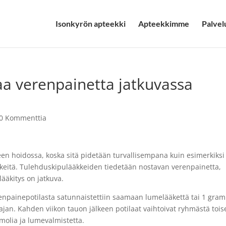
Isonkyrön apteekki
Apteekkimme
Palvel
aa verenpainetta jatkuvassa
0 Kommenttia
en hoidossa, koska sitä pidetään turvallisempana kuin esimerkiksi
keitä. Tulehduskipulääkkeiden tiedetään nostavan verenpainetta,
ääkitys on jatkuva.
renpainepotilasta satunnaistettiin saamaan lumelääkettä tai 1 gr
ajan. Kahden viikon tauon jälkeen potilaat vaihtoivat ryhmästä toi
amolia ja lumevalmistetta.