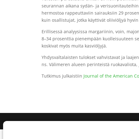
seurannan aikana sydän- ja verisuonitauteihin
hermostoa rappeuttaviin sairauksiin 29 prosen
kuin osallistujat, jotka käyttivät oliiviöljyä hyvi
Erillisessä analyysissa margariinin, voin, majo
8–34 prosenttia pienempään kuolleisuuteen seura
koskivat myös muita kasviöljyjä.
Yhdysvaltalaisten tulokset vahvistavat ja laajen
ns. Välimeren alueen perinteistä ruokavaliota, 
Tutkimus julkaistiin
Journal of the American Co