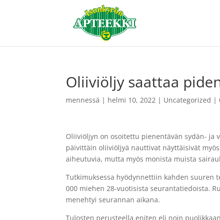
Oliiviöljy saattaa pide
mennessä
|
helmi 10, 2022
|
Uncategorized
|
Oliiviöljyn on osoitettu pienentävän sydän- ja
päivittäin oliiviöljyä nauttivat näyttäisivät m
aiheutuvia, mutta myös monista muista sairauk
Tutkimuksessa hyödynnettiin kahden suuren ter
000 miehen 28-vuotisista seurantatiedoista. Ruo
menehtyi seurannan aikana.
Tulosten perusteella eniten eli noin puolikkaan 