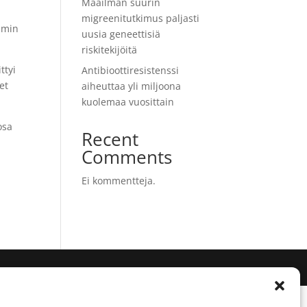
Maailman suurin
migreenitutkimus paljasti
mmin
uusia geneettisiä
riskitekijöitä
ttyi
Antibioottiresistenssi
et
aiheuttaa yli miljoona
kuolemaa vuosittain
osa
Recent
Comments
Ei kommentteja.