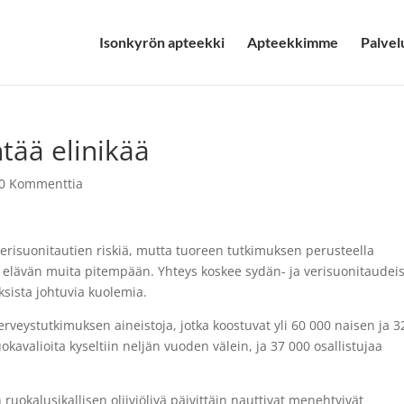
Isonkyrön apteekki
Apteekkimme
Palvel
ntää elinikää
0 Kommenttia
 verisuonitautien riskiä, mutta tuoreen tutkimuksen perusteella
yös elävän muita pitempään. Yhteys koskee sydän- ja verisuonitaudei
sista johtuvia kuolemia.
veystutkimuksen aineistoja, jotka koostuvat yli 60 000 naisen ja 3
kavalioita kyseltiin neljän vuoden välein, ja 37 000 osallistujaa
ruokalusikallisen oliiviöljyä päivittäin nauttivat menehtyivät