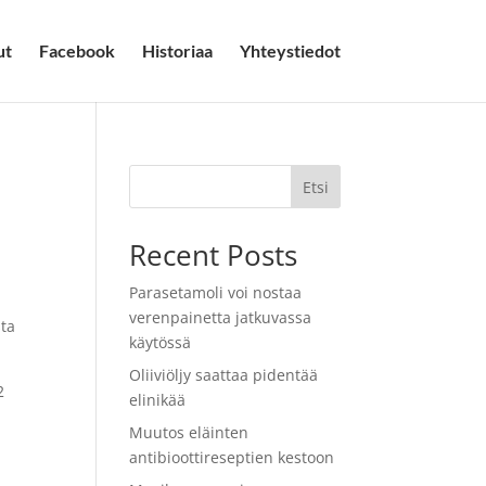
ut
Facebook
Historiaa
Yhteystiedot
Etsi
Recent Posts
Parasetamoli voi nostaa
verenpainetta jatkuvassa
sta
käytössä
Oliiviöljy saattaa pidentää
2
elinikää
Muutos eläinten
antibioottireseptien kestoon