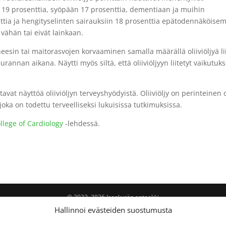
 19 prosenttia, syöpään 17 prosenttia, dementiaan ja muihin
ttia ja hengityselinten sairauksiin 18 prosenttia epätodennäköise
n vähän tai eivät lainkaan.
neesin tai maitorasvojen korvaaminen samalla määrällä oliiviöljyä lii
nnan aikana. Näytti myös siltä, että oliiviöljyyn liitetyt vaikutuks
tavat näyttöä oliiviöljyn terveyshyödyistä. Oliiviöljy on perinteinen 
joka on todettu terveelliseksi lukuisissa tutkimuksissa.
llege of Cardiology
-lehdessä.
© 2022–2026 Isonkyrön apteekki
Hallinnoi evästeiden suostumusta